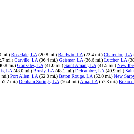
9 mi.)
Rosedale, LA
(20.8 mi.)
Baldwin, LA
(22.4 mi.)
Charenton, LA
2.7 mi.)
Carville, LA
(36.4 mi.)
Geismar, LA
(36.6 mi.)
Lutcher, LA
(38
40.8 mi.)
Gonzales, LA
(41.0 mi.)
Saint Amant, LA
(41.5 mi.)
New Ibe
dis, LA
(48.0 mi.)
Brusly, LA
(48.1 mi.)
Delcambre, LA
(49.9 mi.)
Sain
 mi.)
Port Allen, LA
(52.0 mi.)
Baton Rouge, LA
(52.0 mi.)
New Sarp
(55.7 mi.)
Denham Springs, LA
(56.4 mi.)
Ama, LA
(57.3 mi.)
Breaux 