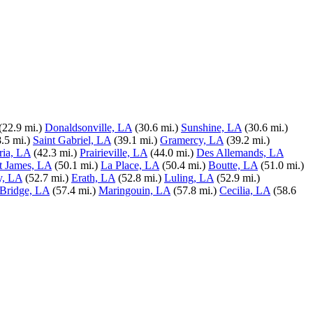
(22.9 mi.)
Donaldsonville, LA
(30.6 mi.)
Sunshine, LA
(30.6 mi.)
.5 mi.)
Saint Gabriel, LA
(39.1 mi.)
Gramercy, LA
(39.2 mi.)
ria, LA
(42.3 mi.)
Prairieville, LA
(44.0 mi.)
Des Allemands, LA
t James, LA
(50.1 mi.)
La Place, LA
(50.4 mi.)
Boutte, LA
(51.0 mi.)
y, LA
(52.7 mi.)
Erath, LA
(52.8 mi.)
Luling, LA
(52.9 mi.)
Bridge, LA
(57.4 mi.)
Maringouin, LA
(57.8 mi.)
Cecilia, LA
(58.6