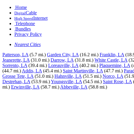
Home
Cable
Digital
Internet
High Speed
Telephone
Bundles
Privacy Policy
Nearest Cities
Patterson, LA
(5.7 mi.)
Garden City, LA
(16.2 mi.)
Franklin, LA
(18.
Jeanerette, LA
(31.0 mi.)
Darrow, LA
(31.8 mi.)
White Castle, LA
(3
Sorrento, LA
(39.4 mi.)
Loreauville, LA
(40.2 mi.)
Plaquemine, LA
(
(44.7 mi.)
Addis, LA
(45.4 mi.)
Saint Martinville, LA
(47.7 mi.)
Para
Grosse Tete, LA
(51.0 mi.)
Hahnville, LA
(51.5 mi.)
Norco, LA
(51.9
Destrehan, LA
(53.9 mi.)
Youngsville, LA
(54.5 mi.)
Saint Rose, LA
mi.)
Erwinville, LA
(58.7 mi.)
Abbeville, LA
(58.8 mi.)